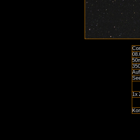
Co
08.
50
35
Auf
See
1x 
Kon