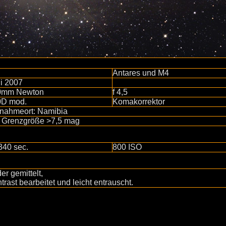
Antares und M4
i 2007
0mm Newton
f 4,5
0D mod.
Komakorrektor
nahmeort: Namibia
. Grenzgröße >7,5 mag
340 sec.
800 ISO
der gemittelt,
trast bearbeitet und leicht entrauscht.