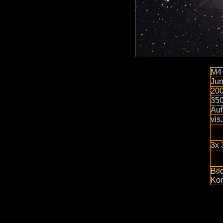
M4
Jun
20
35
Auf
vis
3x 
Bil
Kon