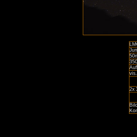
LM
Jun
50
35
Auf
vis
2x 
Bil
Kon