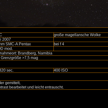
C
große magellansche Wolke
i 2007
mm SMC-A Pentax
bei f 4
0D mod.
nahmeort: Brandberg, Namibia
. Grenzgröße >7,5 mag
320 sec.
400 ISO
der gemittelt,
trast bearbeitet und leicht entrauscht.