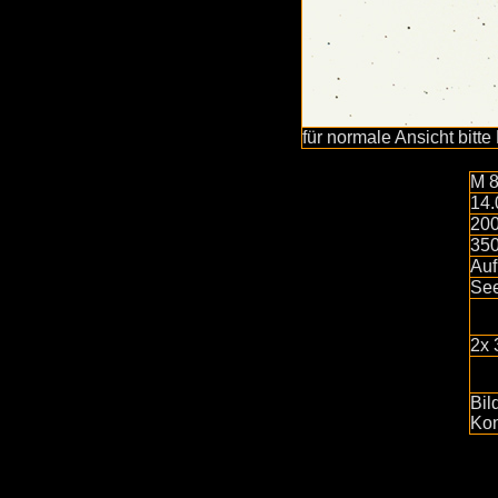
für normale Ansicht bitte
M 
14.
20
35
Auf
See
2x 
Bil
Kon