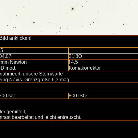
 Bild anklicken!
85
04.07
21:3O
0mm Newton
f 4,5
0D mod.
Komakorrektor
nahmeort: unsere Sternwarte
ing 4 / vis. Grenzgröße 6,3 mag
300 sec.
800 ISO
der gemittelt,
trast bearbeitet und leicht entrauscht.