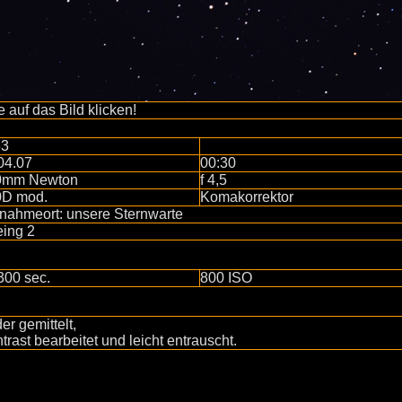
te auf das Bild klicken!
53
04.07
00:30
0mm Newton
f 4,5
0D mod.
Komakorrektor
nahmeort: unsere Sternwarte
ing 2
300 sec.
800 ISO
der gemittelt,
trast bearbeitet und leicht entrauscht.