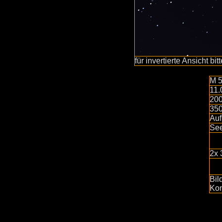
für invertierte Ansicht bit
M 
11.
20
35
Auf
See
2x 
Bil
Kon