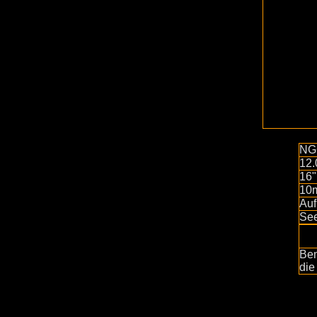
NG
12.
16
10
Auf
See
Bem
die